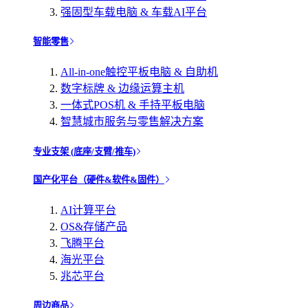
强固型车载电脑 & 车载AI平台
智能零售
All-in-one触控平板电脑 & 自助机
数字标牌 & 边缘运算主机
一体式POS机 & 手持平板电脑
智慧城市服务与零售解决方案
专业支架 (底座/支臂/推车)
国产化平台（硬件&软件&固件）
AI计算平台
OS&存储产品
飞腾平台
海光平台
兆芯平台
周边商品