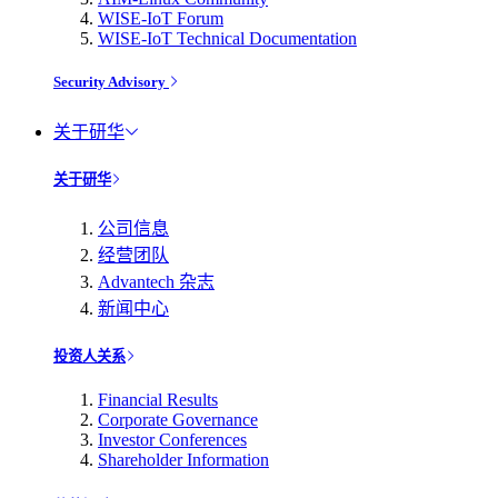
WISE-IoT Forum
WISE-IoT Technical Documentation
Security Advisory
关于研华
关于研华
公司信息
经营团队
Advantech 杂志
新闻中心
投资人关系
Financial Results
Corporate Governance
Investor Conferences
Shareholder Information