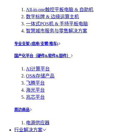
All-in-one触控平板电脑 & 自助机
数字标牌 & 边缘运算主机
一体式POS机 & 手持平板电脑
智慧城市服务与零售解决方案
专业支架 (底座/支臂/推车)
国产化平台（硬件&软件&固件）
AI计算平台
OS&存储产品
飞腾平台
海光平台
兆芯平台
周边商品
电源供应器
行业解决方案