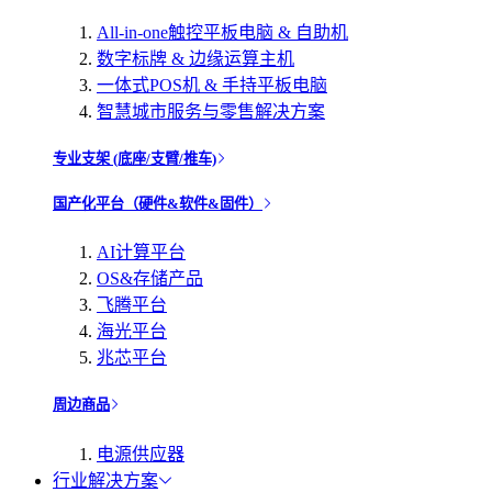
All-in-one触控平板电脑 & 自助机
数字标牌 & 边缘运算主机
一体式POS机 & 手持平板电脑
智慧城市服务与零售解决方案
专业支架 (底座/支臂/推车)
国产化平台（硬件&软件&固件）
AI计算平台
OS&存储产品
飞腾平台
海光平台
兆芯平台
周边商品
电源供应器
行业解决方案