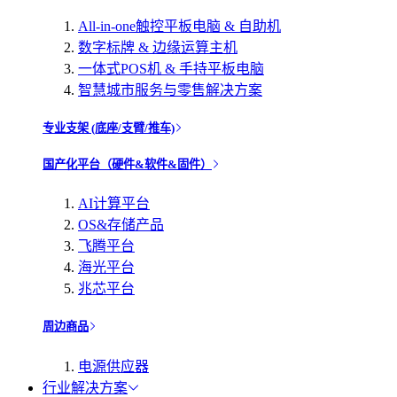
All-in-one触控平板电脑 & 自助机
数字标牌 & 边缘运算主机
一体式POS机 & 手持平板电脑
智慧城市服务与零售解决方案
专业支架 (底座/支臂/推车)
国产化平台（硬件&软件&固件）
AI计算平台
OS&存储产品
飞腾平台
海光平台
兆芯平台
周边商品
电源供应器
行业解决方案